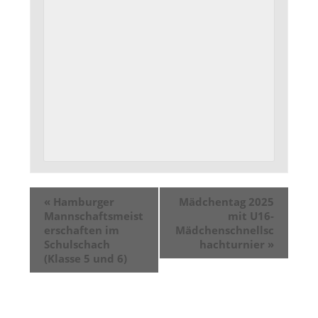
«
Hamburger
Mädchentag 2025
Mannschaftsmeist
mit U16-
erschaften im
Mädchenschnellsc
Schulschach
hachturnier
»
(Klasse 5 und 6)