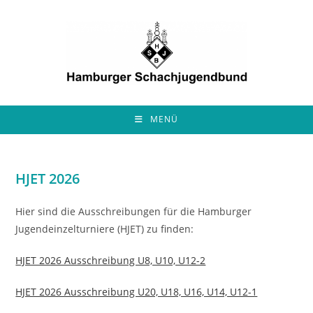
Zum
Inhalt
springen
MENÜ
HJET 2026
Hier sind die Ausschreibungen für die Hamburger
Jugendeinzelturniere (HJET) zu finden:
HJET 2026 Ausschreibung U8, U10, U12-2
HJET 2026 Ausschreibung U20, U18, U16, U14, U12-1