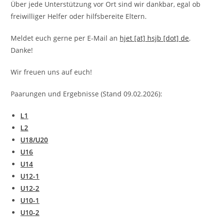
Über jede Unterstützung vor Ort sind wir dankbar, egal ob
freiwilliger Helfer oder hilfsbereite Eltern.
Meldet euch gerne per E-Mail an
hjet [at] hsjb [dot] de
.
Danke!
Wir freuen uns auf euch!
Paarungen und Ergebnisse (Stand 09.02.2026):
L1
L2
U18/U20
U16
U14
U12-1
U12-2
U10-1
U10-2