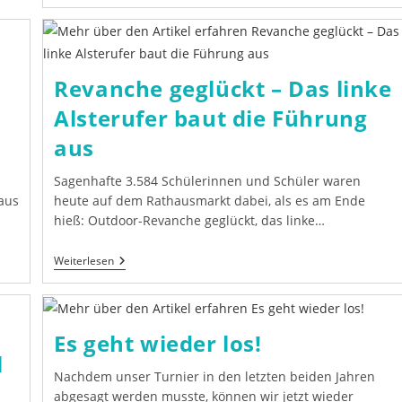
Bei
Den
DSM
Online
Geglückt
Revanche geglückt – Das linke
Alsterufer baut die Führung
aus
Sagenhafte 3.584 Schülerinnen und Schüler waren
aus
heute auf dem Rathausmarkt dabei, als es am Ende
hieß: Outdoor-Revanche geglückt, das linke…
Revanche
Weiterlesen
Geglückt
–
Das
Linke
Alsterufer
Es geht wieder los!
Baut
l
Die
Führung
Nachdem unser Turnier in den letzten beiden Jahren
Aus
abgesagt werden musste, können wir jetzt wieder