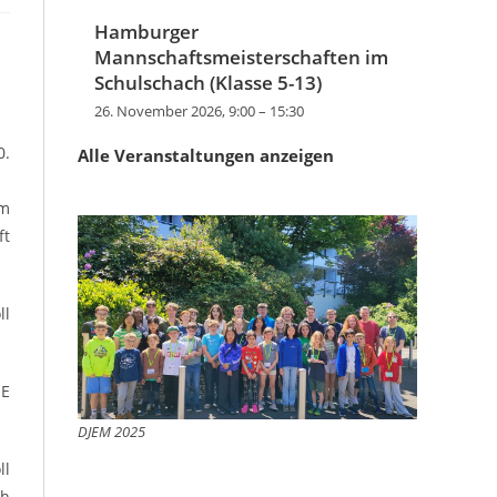
Hamburger
Mannschaftsmeisterschaften im
Schulschach (Klasse 5-13)
26. November 2026, 9:00
–
15:30
0.
Alle Veranstaltungen anzeigen
em
ft
ll
JE
DJEM 2025
ll
ch