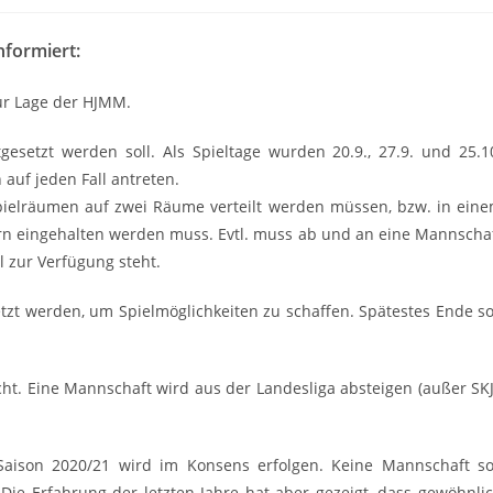
nformiert:
ur Lage der HJMM.
gesetzt werden soll. Als Spieltage wurden 20.9., 27.9. und 25.1
auf jeden Fall antreten.
Spielräumen auf zwei Räume verteilt werden müssen, bzw. in ein
rn eingehalten werden muss. Evtl. muss ab und an eine Mannscha
l zur Verfügung steht.
etzt werden, um Spielmöglichkeiten zu schaffen. Spätestes Ende so
cht. Eine Mannschaft wird aus der Landesliga absteigen (außer SK
Saison 2020/21 wird im Konsens erfolgen. Keine Mannschaft so
. Die Erfahrung der letzten Jahre hat aber gezeigt, dass gewöhnli