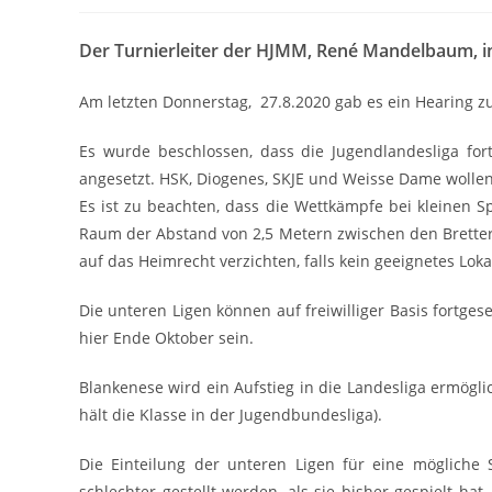
Der Turnierleiter der HJMM, René Mandelbaum, i
Am letzten Donnerstag, 27.8.2020 gab es ein Hearing z
Es wurde beschlossen, dass die Jugendlandesliga fort
angesetzt. HSK, Diogenes, SKJE und Weisse Dame wollen 
Es ist zu beachten, dass die Wettkämpfe bei kleinen 
Raum der Abstand von 2,5 Metern zwischen den Brette
auf das Heimrecht verzichten, falls kein geeignetes Loka
Die unteren Ligen können auf freiwilliger Basis fortges
hier Ende Oktober sein.
Blankenese wird ein Aufstieg in die Landesliga ermögli
hält die Klasse in der Jugendbundesliga).
Die Einteilung der unteren Ligen für eine mögliche 
schlechter gestellt werden, als sie bisher gespielt hat