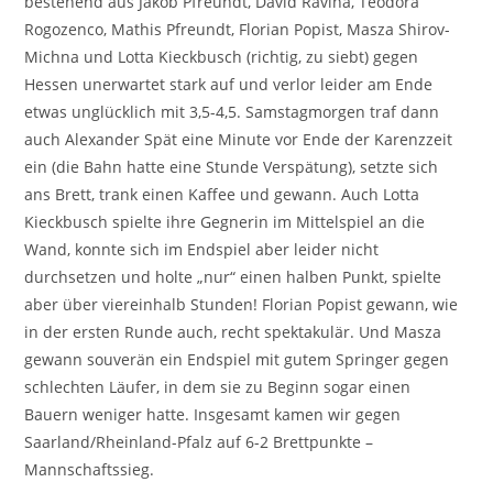
bestehend aus Jakob Pfreundt, David Ravina, Teodora
Rogozenco, Mathis Pfreundt, Florian Popist, Masza Shirov-
Michna und Lotta Kieckbusch (richtig, zu siebt) gegen
Hessen unerwartet stark auf und verlor leider am Ende
etwas unglücklich mit 3,5-4,5. Samstagmorgen traf dann
auch Alexander Spät eine Minute vor Ende der Karenzzeit
ein (die Bahn hatte eine Stunde Verspätung), setzte sich
ans Brett, trank einen Kaffee und gewann. Auch Lotta
Kieckbusch spielte ihre Gegnerin im Mittelspiel an die
Wand, konnte sich im Endspiel aber leider nicht
durchsetzen und holte „nur“ einen halben Punkt, spielte
aber über viereinhalb Stunden! Florian Popist gewann, wie
in der ersten Runde auch, recht spektakulär. Und Masza
gewann souverän ein Endspiel mit gutem Springer gegen
schlechten Läufer, in dem sie zu Beginn sogar einen
Bauern weniger hatte. Insgesamt kamen wir gegen
Saarland/Rheinland-Pfalz auf 6-2 Brettpunkte –
Mannschaftssieg.