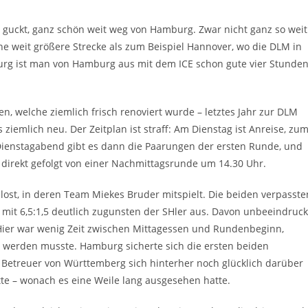
 guckt, ganz schön weit weg von Hamburg. Zwar nicht ganz so weit
ne weit größere Strecke als zum Beispiel Hannover, wo die DLM in
urg ist man von Hamburg aus mit dem ICE schon gute vier Stunde
n, welche ziemlich frisch renoviert wurde – letztes Jahr zur DLM
s ziemlich neu. Der Zeitplan ist straff: Am Dienstag ist Anreise, zu
ienstagabend gibt es dann die Paarungen der ersten Runde, und
– direkt gefolgt von einer Nachmittagsrunde um 14.30 Uhr.
lost, in deren Team Miekes Bruder mitspielt. Die beiden verpasste
 mit 6,5:1,5 deutlich zugunsten der SHler aus. Davon unbeeindruck
Hier war wenig Zeit zwischen Mittagessen und Rundenbeginn,
n werden musste. Hamburg sicherte sich die ersten beiden
 Betreuer von Württemberg sich hinterher noch glücklich darüber
e – wonach es eine Weile lang ausgesehen hatte.