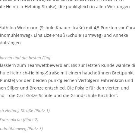
ule Heinrich-Helbing-Straße), die punktgleich in allen Wertungen
thilda Wortmann (Schule Knauerstraße) mit 4,5 Punkten vor Car
Windmühlenweg), Elna Lize-Preuß (Schule Turmweg) und Anneke
okalrängen.
ädchen und die besten Fünf
tklässlern zum Teamwettbewerb an. Bis zur letzten Runde wankte d
Schule Heinrich-Helbing-Straße mit einem hauchdünnen Brettpunkt
 Punkte) vor den beiden punktgleichen Verfolgern Fahrenkrön und
n Silber und Bronze entschied. Die Pokale für den vierten und
and – die Carl-Götze Schule und die Grundschule Kirchdorf.
ch-Helbing-Straße (Platz 1)
Fahrenkrön (Platz 2)
indmühlenweg (Platz 3)