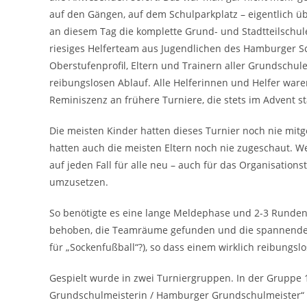
auf den Gängen, auf dem Schulparkplatz – eigentlich üb
an diesem Tag die komplette Grund- und Stadtteilschu
riesiges Helferteam aus Jugendlichen des Hamburger 
Oberstufenprofil, Eltern und Trainern aller Grundschu
reibungslosen Ablauf. Alle Helferinnen und Helfer war
Reminiszenz an frühere Turniere, die stets im Advent s
Die meisten Kinder hatten dieses Turnier noch nie mitg
hatten auch die meisten Eltern noch nie zugeschaut. 
auf jeden Fall für alle neu – auch für das Organisation
umzusetzen.
So benötigte es eine lange Meldephase und 2-3 Runden 
behoben, die Teamräume gefunden und die spannenden 
für „Sockenfußball“?), so dass einem wirklich reibungs
Gespielt wurde in zwei Turniergruppen. In der Gruppe 1
Grundschulmeisterin / Hamburger Grundschulmeister“ er