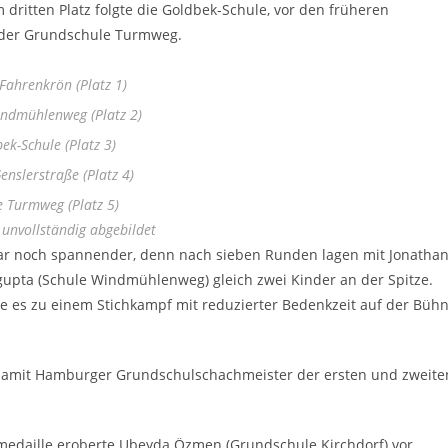
dritten Platz folgte die Goldbek-Schule, vor den früheren
 der Grundschule Turmweg.
Fahrenkrön (Platz 1)
indmühlenweg (Platz 2)
ek-Schule (Platz 3)
enslerstraße (Platz 4)
e Turmweg (Platz 5)
unvollständig abgebildet
gar noch spannender, denn nach sieben Runden lagen mit Jonatha
gupta (Schule Windmühlenweg) gleich zwei Kinder an der Spitze.
te es zu einem Stichkampf mit reduzierter Bedenkzeit auf der Büh
 damit Hamburger Grundschulschachmeister der ersten und zweite
medaille eroberte Ubeyda Özmen (Grundschule Kirchdorf) vor