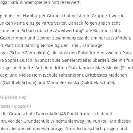
ar Kita-Kinder spielten mit) reserviert.
ergebnissen. Hamburger Grundschulmeister in Gruppe 1 wurde
kten keine einzige Partie verlor. Danach folgen gleich acht
f die beim Schach übliche „Zweitwertung“, die Buchholzzahl,
n Gegnerinnen und Gegner zusammengezählt, um herauszufinden,
n Platz und damit gleichzeitig den Titel „Hamburger
ger (Schule Fahrenkrön), die stolz den Pokal für den zweiten Platz
ra Sophie-Busch (Grundschule Genslerstraße) überließ, die mit fün
r gespielt hatte. Auf dem dritten Platz landete Mats Menke (Schu
weg) und Niclas Horn (Schule Fahrenkrön). Drittbestes Mädchen
h (Goldbek-Schule) und Maria Reznytska (Goldbek-Schule).
ie besten Fünf
 besten Mädchen
ie Grundschule Fahrenkrön (43 Punkte), die sich damit
n, vor der Grundschule Windmühlenweg (40 Punkte). Mit diesen
hulen, die derzeit das Hamburger Grundschulschach prägen und