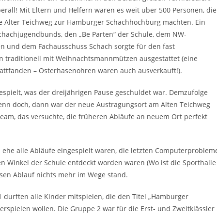
erall! Mit Eltern und Helfern waren es weit über 500 Personen, die
le Alter Teichweg zur Hamburger Schachhochburg machten. Ein
Schachjugendbunds, den „Be Parten“ der Schule, dem NW-
len und dem Fachausschuss Schach sorgte für den fast
en traditionell mit Weihnachtsmannmützen ausgestattet (eine
tattfanden – Osterhasenohren waren auch ausverkauft!).
espielt, was der dreijährigen Pause geschuldet war. Demzufolge
Wenn doch, dann war der neue Austragungsort am Alten Teichweg
steam, das versuchte, die früheren Abläufe an neuem Ort perfekt
ehe alle Abläufe eingespielt waren, die letzten Computerproblem
Winkel der Schule entdeckt worden waren (Wo ist die Sporthalle
losen Ablauf nichts mehr im Wege stand.
 durften alle Kinder mitspielen, die den Titel „Hamburger
spielen wollen. Die Gruppe 2 war für die Erst- und Zweitklässler