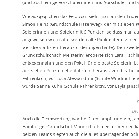
(und auch einige Vorschülerinnen und Vorschüler und sog
Wie ausgeglichen das Feld war, sieht man an den End
Simon Heins (Grundschule Hasenweg), der mit sieben Pun
Spielerinnen und Spieler mit 6 Punkten, so dass man au
angewiesen war (dafür werden alle Punkte der eigene
wer die stärksten Herausforderungen hatte). Den zweite
Grundschulschach-Meisterin“ eroberte sich Lara Tischlin
entgegennahm und den Pokal für die beste Spielerin La
aus sieben Punkten ebenfalls ein herausragendes Turnie
Fahrenkrön) vor Luca Alessandrini (Schule Windmühlen
wurde Sanna Kuhn (Schule Fahrenkrön), vor Layla Jänsc
D
Die
Auch die Teamwertung war heiß umkämpft und ging an d
Hamburger Grundschul-Mannschaftsmeister nennen kan
beiden Teams siegten auch die alles überragenden Sc