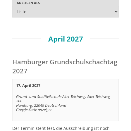
ANZEIGEN ALS
V
a
e
n
r
s
a
t
n
April 2027
a
s
l
t
t
a
Hamburger Grundschulschachtag
l
u
2027
t
n
u
g
n
17. April 2027
e
g
n
Grund- und Stadtteilschule Alter Teichweg,
Alter Teichweg
A
200
S
Hamburg
,
22049
Deutschland
n
Google Karte anzeigen
u
s
c
i
c
h
Der Termin steht fest, die Ausschreibung ist noch