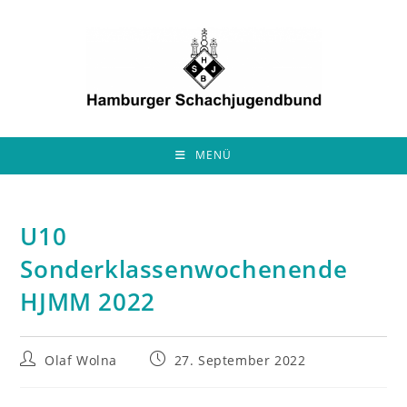
Zum
Inhalt
springen
MENÜ
U10
Sonderklassenwochenende
HJMM 2022
Beitrags-
Beitrag
Olaf Wolna
27. September 2022
Autor:
veröffentlicht: