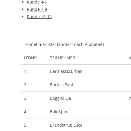
Runde 4-6
Runde 7-9
Runde 10-12
Teilnehmerliste: (Sortiert nach Alphabet)
LFDNR
TEILNEHMER
1.
Barmaksiz,Erhan
2.
Bartels,Paul
3.
Boggild,Lia
4.
Boldt,Jon
5.
Brandstrup,Luca