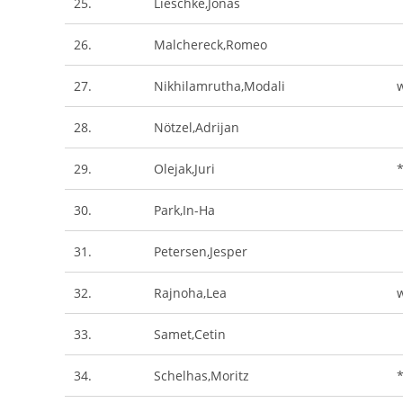
25.
Lieschke,Jonas
26.
Malchereck,Romeo
27.
Nikhilamrutha,Modali
28.
Nötzel,Adrijan
29.
Olejak,Juri
30.
Park,In-Ha
31.
Petersen,Jesper
32.
Rajnoha,Lea
33.
Samet,Cetin
34.
Schelhas,Moritz