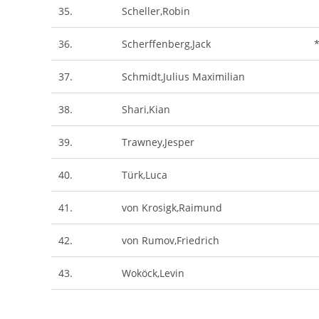
35.
Scheller,Robin
36.
Scherffenberg,Jack
37.
Schmidt,Julius Maximilian
38.
Shari,Kian
39.
Trawney,Jesper
40.
Türk,Luca
41.
von Krosigk,Raimund
42.
von Rumov,Friedrich
43.
Woköck,Levin