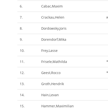
6.
Cabac,Maxim
7.
Crackau,Helen
8.
Dordowsky,Joris
9.
Dorendorf,Mika
10.
Frey,Lasse
11.
Frisele,Mathilda
12.
Geest,Rocco
13.
Groth,Hendrik
14.
Hain,Levan
15.
Hammer,Maximilian