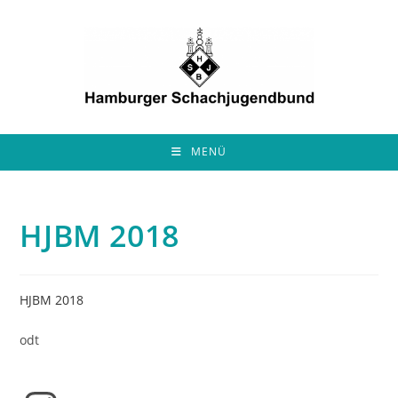
Zum
Inhalt
springen
MENÜ
HJBM 2018
HJBM 2018
odt