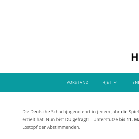
Zum
Inhalt
springen
VORSTAND
HJET
EN
Die Deutsche Schachjugend ehrt in jedem Jahr die Spie
erzielt hat. Nun bist DU gefragt! – Unterstütze
bis 11. M
Lostopf der Abstimmenden.