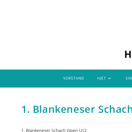
Zum
Inhalt
springen
VORSTAND
HJET
EN
1. Blankeneser Schac
1. Blankeneser Schach Open U12