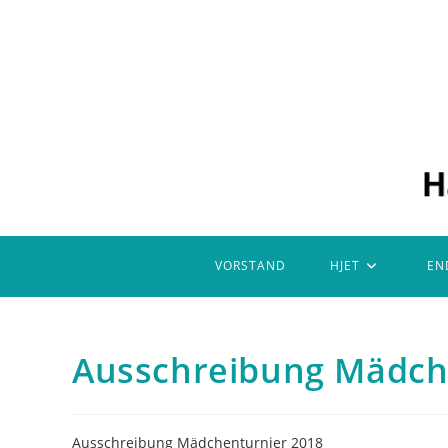
Zum
Inhalt
springen
VORSTAND
HJET
EN
Ausschreibung Mädch
Ausschreibung Mädchenturnier 2018