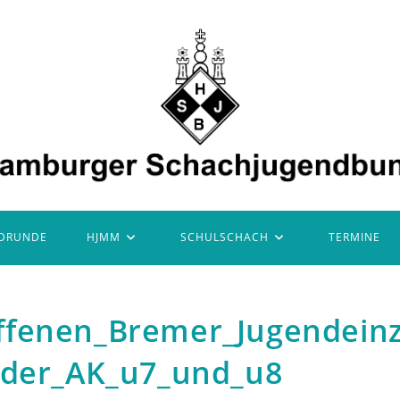
DRUNDE
HJMM
SCHULSCHACH
TERMINE
ffenen_Bremer_Jugendein
_der_AK_u7_und_u8