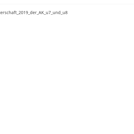
terschaft_2019_der_AK_u7_und_u8