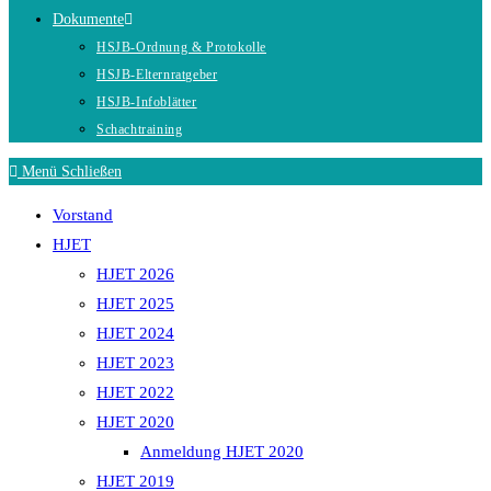
Dokumente
HSJB-Ordnung & Protokolle
HSJB-Elternratgeber
HSJB-Infoblätter
Schachtraining
Menü
Schließen
Vorstand
HJET
HJET 2026
HJET 2025
HJET 2024
HJET 2023
HJET 2022
HJET 2020
Anmeldung HJET 2020
HJET 2019